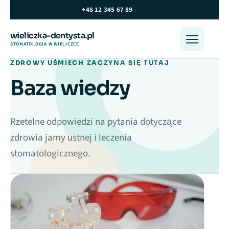
Przejdź do treści
+48 12 345 67 89
wieliczka-dentysta.pl
Otwórz m
STOMATOLOGIA W WIELICZCE
ZDROWY UŚMIECH ZACZYNA SIĘ TUTAJ
Baza wiedzy
Rzetelne odpowiedzi na pytania dotyczące
zdrowia jamy ustnej i leczenia
stomatologicznego.