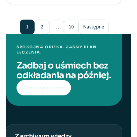
Stronicowanie wpisów
1
2
…
10
Następne
SPOKOJNA OPIEKA. JASNY PLAN
LECZENIA.
Zadbaj o uśmiech bez
odkładania na później.
Zarezerwuj termin
Z archiwum wiedzy