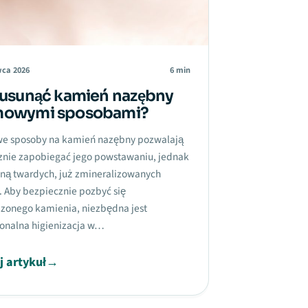
wca 2026
6 min
 usunąć kamień nazębny
owymi sposobami?
 sposoby na kamień nazębny pozwalają
znie zapobiegać jego powstawaniu, jednak
uną twardych, już zmineralizowanych
. Aby bezpiecznie pozbyć się
zonego kamienia, niezbędna jest
jonalna higienizacja w…
j artykuł
→