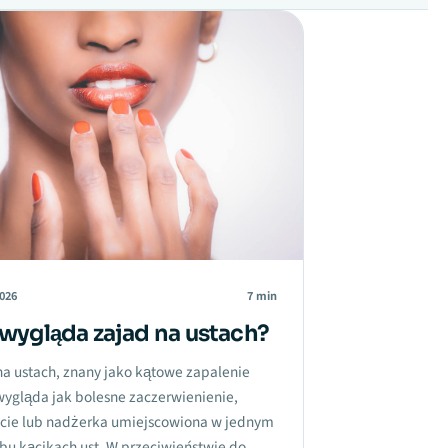
2026
7 min
wygląda zajad na ustach?
na ustach, znany jako kątowe zapalenie
wygląda jak bolesne zaczerwienienie,
cie lub nadżerka umiejscowiona w jednym
bu kącikach ust. W przeciwieństwie do