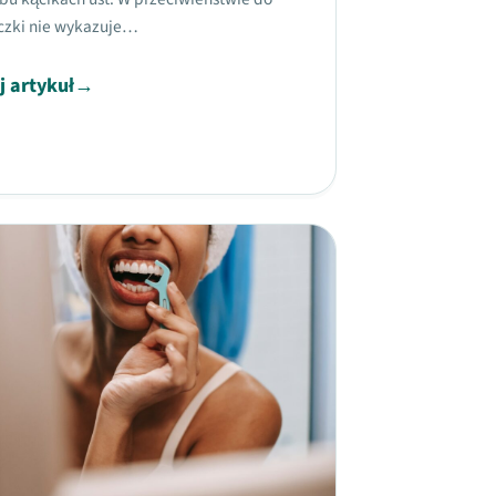
czki nie wykazuje…
j artykuł
→