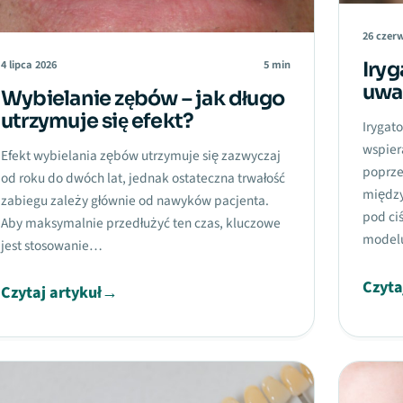
26 czer
4 lipca 2026
5 min
Iryg
uwa
Wybielanie zębów – jak długo
utrzymuje się efekt?
Irygat
wspier
Efekt wybielania zębów utrzymuje się zazwyczaj
poprze
od roku do dwóch lat, jednak ostateczna trwałość
między
zabiegu zależy głównie od nawyków pacjenta.
pod ci
Aby maksymalnie przedłużyć ten czas, kluczowe
modelu
jest stosowanie…
Czyta
Czytaj artykuł
→