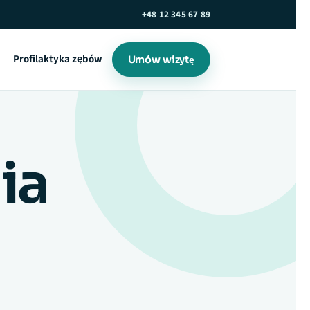
+48 12 345 67 89
Profilaktyka zębów
Umów wizytę
ia