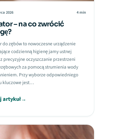
wca 2026
4 min
ator – na co zwrócić
gę?
or do zębów to nowoczesne urządzenie
ające codzienną higienę jamy ustnej
z precyzyjne oczyszczanie przestrzeni
zębowych za pomocą strumienia wody
śnieniem. Przy wyborze odpowiedniego
 kluczowe jest…
j artykuł
→