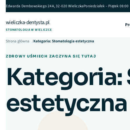
Przejdź do treści
Edwarda Dembowskiego 24A, 32-020 Wieliczka
Poniedziałek – Piątek 08:00
wieliczka-dentysta.pl
Pr
STOMATOLOGIA W WIELICZCE
Strona główna
Kategoria: Stomatologia estetyczna
ZDROWY UŚMIECH ZACZYNA SIĘ TUTAJ
Kategoria:
estetyczna