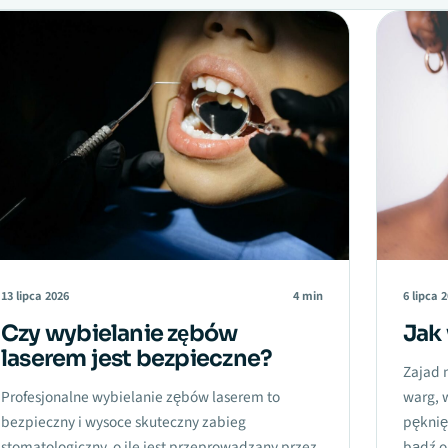
13 lipca 2026
4 min
6 lipca 
Czy wybielanie zębów
Jak 
laserem jest bezpieczne?
Zajad 
Profesjonalne wybielanie zębów laserem to
warg, 
bezpieczny i wysoce skuteczny zabieg
pęknię
stomatologiczny, o ile jest przeprowadzany przez
bądź o