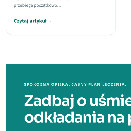
przebiega początkowo…
Czytaj artykuł
→
Stronicowanie 
SPOKOJNA OPIEKA. JASNY PLAN LECZENIA.
Zadbaj o uśmi
odkładania na 