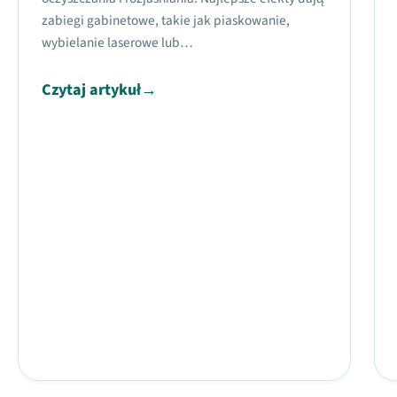
zabiegi gabinetowe, takie jak piaskowanie,
wybielanie laserowe lub…
Czytaj artykuł
→