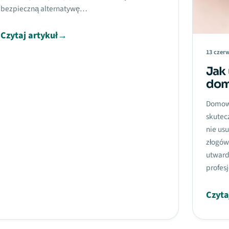
bezpieczną alternatywę…
Czytaj artykuł
→
13 czer
Jak
dom
Domowe
skutec
nie us
złogów
utward
profes
Czyta