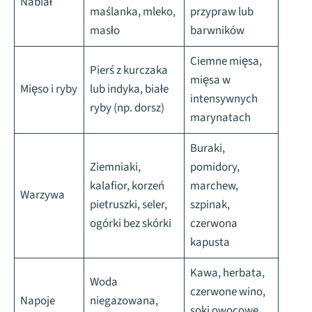
Nabiał
maślanka, mleko,
przypraw lub
masło
barwników
Ciemne mięsa,
Pierś z kurczaka
mięsa w
Mięso i ryby
lub indyka, białe
intensywnych
ryby (np. dorsz)
marynatach
Buraki,
Ziemniaki,
pomidory,
kalafior, korzeń
marchew,
Warzywa
pietruszki, seler,
szpinak,
ogórki bez skórki
czerwona
kapusta
Kawa, herbata,
Woda
czerwone wino,
Napoje
niegazowana,
soki owocowe,