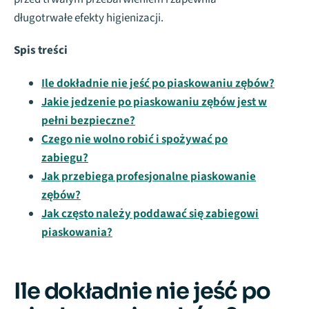
długotrwałe efekty higienizacji.
Spis treści
Ile dokładnie nie jeść po piaskowaniu zębów?
Jakie jedzenie po piaskowaniu zębów jest w
pełni bezpieczne?
Czego nie wolno robić i spożywać po
zabiegu?
Jak przebiega profesjonalne piaskowanie
zębów?
Jak często należy poddawać się zabiegowi
piaskowania?
Ile dokładnie nie jeść po