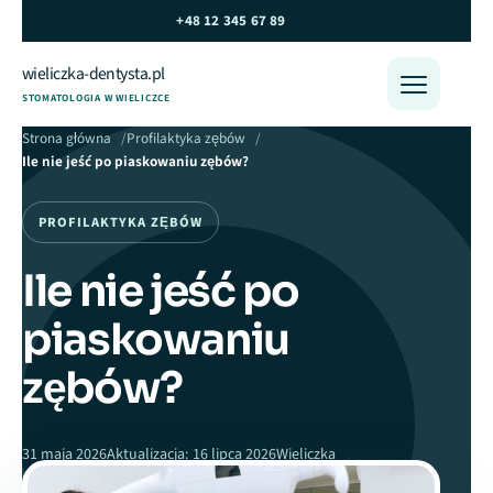
Przejdź do treści
+48 12 345 67 89
wieliczka-dentysta.pl
Otwórz m
STOMATOLOGIA W WIELICZCE
Strona główna
Profilaktyka zębów
Ile nie jeść po piaskowaniu zębów?
PROFILAKTYKA ZĘBÓW
Ile nie jeść po
piaskowaniu
zębów?
31 maja 2026
Aktualizacja: 16 lipca 2026
Wieliczka
6 min czytania