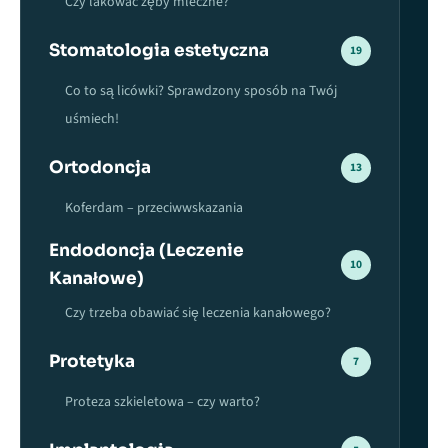
Czy lakować zęby mleczne?
Stomatologia estetyczna
19
Co to są licówki? Sprawdzony sposób na Twój
uśmiech!
Ortodoncja
13
Koferdam – przeciwwskazania
Endodoncja (Leczenie
10
Kanałowe)
Czy trzeba obawiać się leczenia kanałowego?
Protetyka
7
Proteza szkieletowa – czy warto?